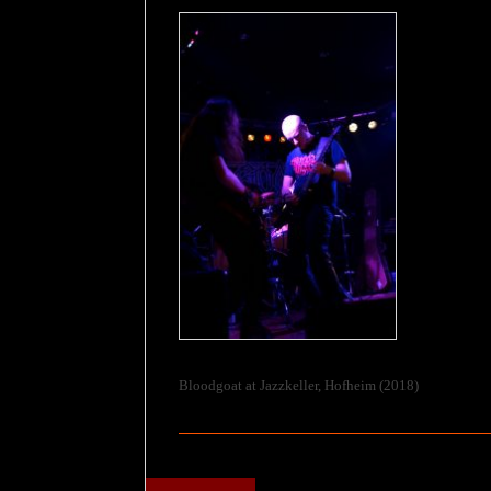
Bloodgoat at Jazzkeller, Hofheim (2018)